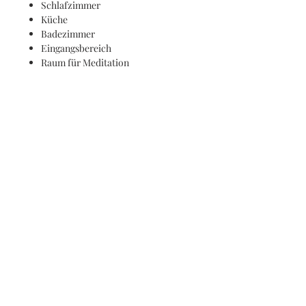
Schlafzimmer
Küche
Badezimmer
Eingangsbereich
Raum für Meditation
Esszimmer
Kinderzimmer
Besonders effektvoll kannst du Türkis
mit folgenden Farben kombinieren:
mit Weiß, Grau, mattem Schwarz
und Anthrazit schaffst du einen
sehr eleganten Look, verstärkt
werden kann dies mit Silber und
Metall
Gelb und Rot nehmen dem Türkis
die Kühle und schaffen einen
interessanten Kontrast
dunkles Blau bringt Türkis zum
Leuchten und schafft ein
harmonisches Gesamtbild