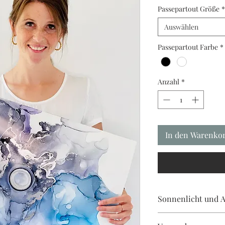
Passepartout Größe
*
Auswählen
Passepartout Farbe
*
Anzahl
*
In den Warenko
Sonnenlicht und A
Alkoholtinten scheuen