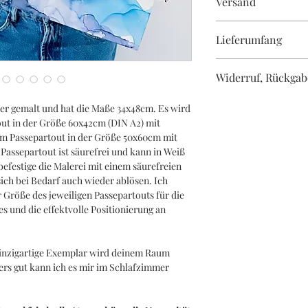
Versand
Werke sind mehrfach 
dennoch rate ich davo
Kostenlos innerha
Sonnenlicht auszuset
Lieferumfang
Normalerweise vers
Versanddauer abhä
Du erhältst ein Origi
Widerruf, Rückgab
nach Wahl. Die Farbe
vom Original abweich
Du hast das Recht, b
er gemalt und hat die Maße 34x48cm. Es wird
von Gründen diesen V
ut in der Größe 60x42cm (DIN A2) mit
Widerrufsfrist beträ
m Passepartout in der Größe 50x60cm mit
du oder ein von dir be
Passepartout ist säurefrei und kann in Weiß
Beförderer ist, die l
efestige die Malerei mit einem säurefreien
bzw. hat.
sich bei Bedarf auch wieder ablösen. Ich
Du trägst dabei die K
 Größe des jeweiligen Passepartouts für die
Rücksendung und erhäl
 und die effektvolle Positionierung an
Zahlungen, die wir er
Zahlungsmittel.
inzigartige Exemplar wird deinem Raum
s gut kann ich es mir im Schlafzimmer