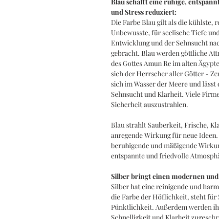
Blau schafft eine ruhige, entspann
und Stress reduziert:
Die Farbe Blau gilt als die kühlste, 
Unbewusste, für seelische Tiefe und 
Entwicklung und der Sehnsucht nac
gebracht. Blau werden göttliche Att
des Gottes Amun Re im alten Ägypt
sich der Herrscher aller Götter - Z
sich im Wasser der Meere und lässt 
Sehnsucht und Klarheit. Viele Firm
Sicherheit auszustrahlen.
Blau strahlt Sauberkeit, Frische, K
anregende Wirkung für neue Ideen. 
beruhigende und mäßigende Wirkung
entspannte und friedvolle Atmosphär
Silber bringt einen modernen und
Silber hat eine reinigende und harm
die Farbe der Höflichkeit, steht für
Pünktlichkeit. Außerdem werden ihr 
Schnelligkeit und Klarheit zugeschr