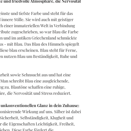
te und friedvolle Atmosphäre, die Nervosität
reinste und tiefste Farbe und steht für das
innere Stille. Sie wird auch mit geistiger
h einer immateriellen Welt in Verbindung
ribute zugeschrieben, so war Blau die Farbe
en und im antiken Griechenland schmückte
eus - mit Blau. Das Blau des Himmels spiegelt
diese blau erscheinen. Blau steht für Ferne,
en nutzen Blau um Beständigkeit, Ruhe und
larheit sowie Sehnsucht aus und hat eine
Man schreibt Blau eine ausgleichende,
 zu. Blautöne schaffen eine ruhige,
e, die Nervosität und Stress reduziert.
 unkonventionellen Glanz in dein Zuhause:
onisierende Wirkung auf uns. Silber ist dabei
 Sicherheit, Selbständigkeit, Klugheit und
die Eigenschaften Leichtigkeit, Freiheit,
ieben. Diese Farbe fördert die