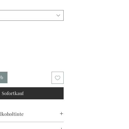
rb
Sofortkauf
lkoholtinte
 direktes Sonnenlicht. Alle meine