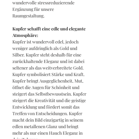
wundervolle stressreduzierende
Ergänzung für unsere
Raumgestaltung.
Kupfer schafft eine edle und elegante
Atmosphäre:
Kupfer ist wundervoll edel, jedoch
weniger aufdringlich als Gold und
Silber. Kupfer steht deshalb für eine
zurückhaltende Eleganz und ist dabei
seltener als das weitverbreitete Gold.
Kupfer symbolisiert Stärke und Kraft.
Kupfer bringt Ausgeglichenheit, Mut,
öffnet die Augen für Schönheit und
steigert das Selbstbewusstsein. Kupfer
steigert die Kreativität und die geistige
Entwicklung und fördert somit das
Treffen von Entscheidungen. Kupfer
macht dein Bild einzigartig in seinem
edlen metallenen Glanz und bringt
mehr als nur einen Hauch Eleganz in