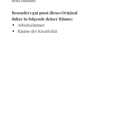
dein Zuhause.
Besonders gut passt dieses Original
daher in folgende deiner Räume:
Arbeitszimmer
Räume der Kreativität
Wohnzimmer
Sportzimmer
Küche
Besonders effektvoll kannst du Pink
mit folgenden Farben kombinieren:
Pink lässt sich sehr effektvoll mit
einem tiefen Blau kombinieren,
welches Pink stärker zum Leuchten
bringt.
Helles Salbei-Grün, Mint-Tönen
und dunkles Waldgrün
intensivieren außerdem die
Leuchtkraft von Pink.
Helles Rosa, sonnige Geld und
luftiges Grau verleihen der Farbe